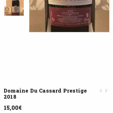
Domaine Du Cassard Prestige
2018
Suprême de
Volaille au vin
15,00
€
jaune du Jura