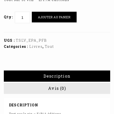
Qty:
AJOUTER AU PANIER
UGS :
TSLV_EPA_PFB
Catégories :
Livres
,
Tout
Description
Avis (0)
DESCRIPTION
Tout sur le vin – E/P/A éditions